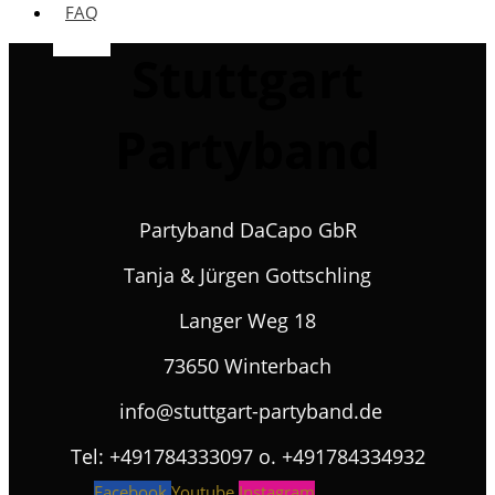
FAQ
Stuttgart
Partyband
Partyband DaCapo GbR
Tanja & Jürgen Gottschling
Langer Weg 18
73650 Winterbach
info@stuttgart-partyband.de
Tel: +491784333097 o. +491784334932
Facebook
Youtube
Instagram